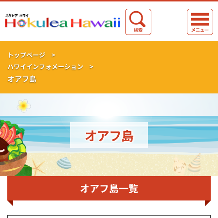
トップページ >
ハワイインフォメーション >
オアフ島
オアフ島
オアフ島一覧