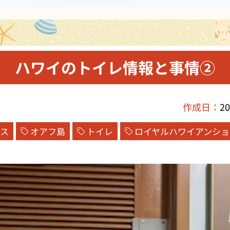
ハワイのトイレ情報と事情②
作成日：
20
イス
オアフ島
トイレ
ロイヤルハワイアンショ