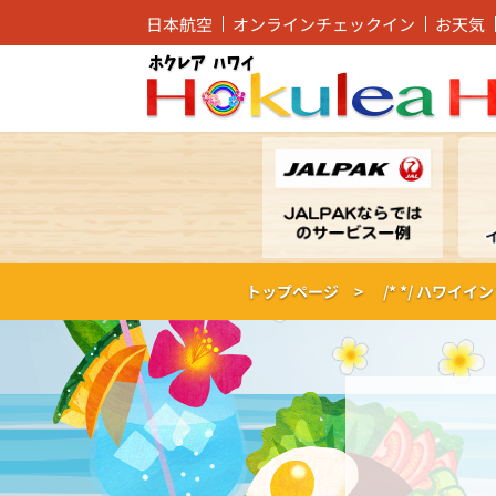
日本航空
オンラインチェックイン
お天気
トップページ >
/* */
ハワイイン