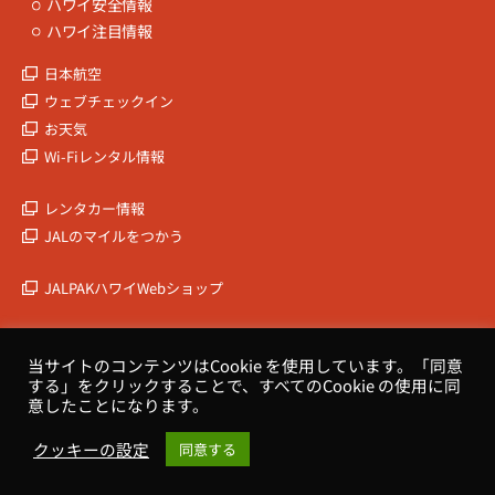
ハワイ安全情報
ハワイ注目情報
日本航空
ウェブチェックイン
お天気
Wi-Fiレンタル情報
レンタカー情報
JALのマイルをつかう
JALPAKハワイWebショップ
JALPAK
当サイトのコンテンツはCookie を使用しています。「同意
会社概要
する」をクリックすることで、すべてのCookie の使用に同
意したことになります。
クッキーの設定
同意する
Copyrights © HOKULEA HAWAII All Rights Reserved.