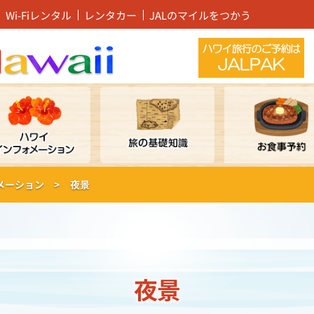
Wi-Fiレンタル
レンタカー
JALのマイルをつかう
メーション >
夜景
夜景