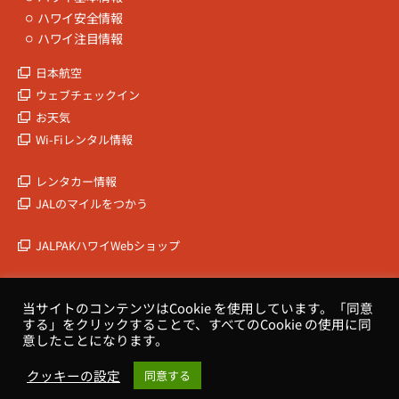
ハワイ安全情報
ハワイ注目情報
日本航空
ウェブチェックイン
お天気
Wi-Fiレンタル情報
レンタカー情報
JALのマイルをつかう
JALPAKハワイWebショップ
JALPAK
当サイトのコンテンツはCookie を使用しています。「同意
会社概要
する」をクリックすることで、すべてのCookie の使用に同
意したことになります。
クッキーの設定
同意する
Copyrights © HOKULEA HAWAII All Rights Reserved.