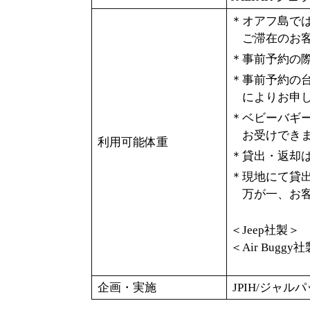
＊オアフ島で
ご滞在のお
＊事前予約の際
＊事前予約の
によりお申
＊ベビーバギ
お受けでき
利用可能体重
＊貸出・返却は
＊現地にて貸
万が一、お
＜Jeep社製＞
＜Air Bugg
企画・実施
JPIH/ジャ