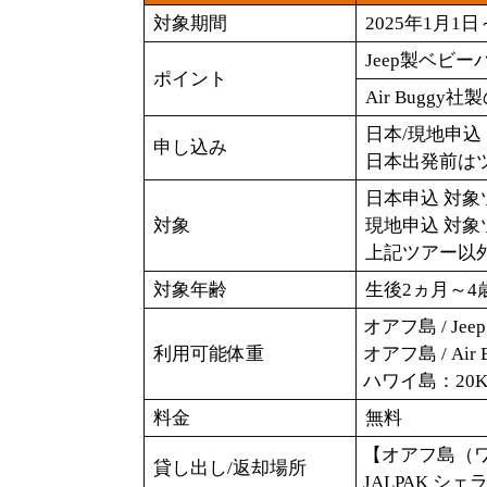
対象期間
2025年1月1日
Jeep製ベビ
ポイント
Air Bug
日本/現地申込
申し込み
日本出発前は
日本申込 対象
対象
現地申込 対象
上記ツアー以
対象年齢
生後2ヵ月～4
オアフ島 / Jee
利用可能体重
オアフ島 / Air
ハワイ島：20
料金
無料
【オアフ島（
貸し出し/返却場所
JALPAK 