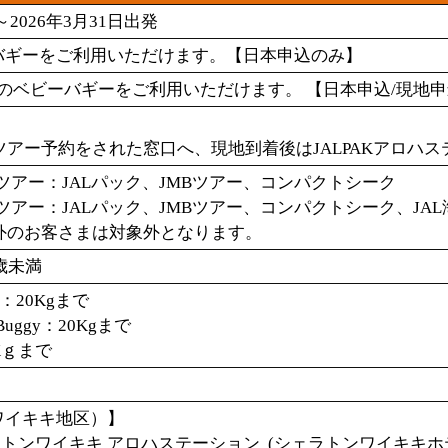
～2026年3月31日出発
ーバギーをご利用いただけます。【日本申込のみ】
gy社製のベビーバギーをご利用いただけます。 【日本申込/現地
ツアー予約をされた窓口へ、現地到着後はJALPAKアロハ
ツアー：JALパック、JMBツアー、コンパクトシーク
ツアー：JALパック、JMBツアー、コンパクトシーク、JA
外のお客さまは対象外となります。
歳未満
p：20Kgまで
 Buggy：20Kgまで
Kｇまで
ワイキキ地区）】
シェラトンワイキキ アロハステーション (シェラトンワイキキ