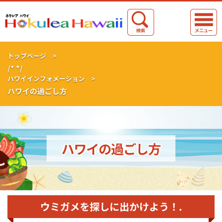
トップページ >
/* */
ハワイインフォメーション >
ハワイの過ごし方
ハワイの過ごし方
ウミガメを探しに出かけよう！.