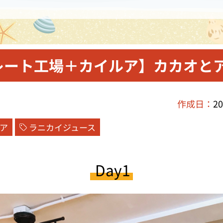
レート工場＋カイルア】カカオとア
作成日：
20
ア
ラニカイジュース
Day1