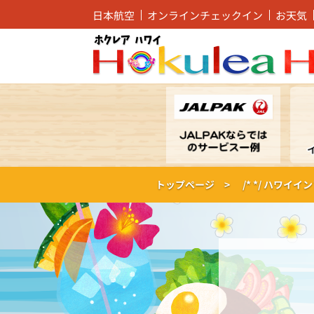
日本航空
オンラインチェックイン
お天気
トップページ >
/* */
ハワイイン