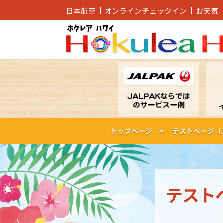
日本航空
オンラインチェックイン
お天気
トップページ >
テストページ（工
テスト